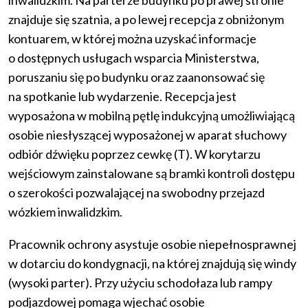
inwalidzkim. Na parterze budynku po prawej stronie
znajduje się szatnia, a po lewej recepcja z obniżonym
kontuarem, w której można uzyskać informacje
o dostępnych usługach wsparcia Ministerstwa,
poruszaniu się po budynku oraz zaanonsować się
na spotkanie lub wydarzenie. Recepcja jest
wyposażona w mobilną pętlę indukcyjną umożliwiającą
osobie niesłyszącej wyposażonej w aparat słuchowy
odbiór dźwięku poprzez cewkę (T). W korytarzu
wejściowym zainstalowane są bramki kontroli dostępu
o szerokości pozwalającej na swobodny przejazd
wózkiem inwalidzkim.
Pracownik ochrony asystuje osobie niepełnosprawnej
w dotarciu do kondygnacji, na której znajdują się windy
(wysoki parter). Przy użyciu schodołaza lub rampy
podjazdowej pomaga wjechać osobie