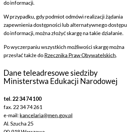
do informacji.
W przypadku, gdy podmiot odmówi realizacji żądania
zapewnienia dostępności lub alternatywnego dostępu
do informacji, można złożyć skargę na takie działanie.
Po wyczerpaniu wszystkich możliwości skargę można
przesłać także do
Rzecznika Praw Obywatelskich
.
Dane teleadresowe siedziby
Ministerstwa Edukacji Narodowej
tel. 22 34 74 100
fax. 22 34 74 261
e-mail:
kancelaria@men.gov.pl
Al. Szucha 25
00-918 Warszawa