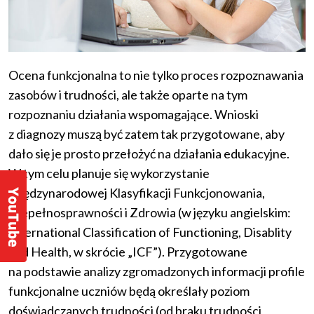
Ocena funkcjonalna to nie tylko proces rozpoznawania
zasobów i trudności, ale także oparte na tym
rozpoznaniu działania wspomagające. Wnioski
z diagnozy muszą być zatem tak przygotowane, aby
dało się je prosto przełożyć na działania edukacyjne.
W tym celu planuje się wykorzystanie
Międzynarodowej Klasyfikacji Funkcjonowania,
Niepełnosprawności i Zdrowia (w języku angielskim:
International Classification of Functioning, Disablity
and Health, w skrócie „ICF”). Przygotowane
na podstawie analizy zgromadzonych informacji profile
funkcjonalne uczniów będą określały poziom
doświadczanych trudności (od braku trudności