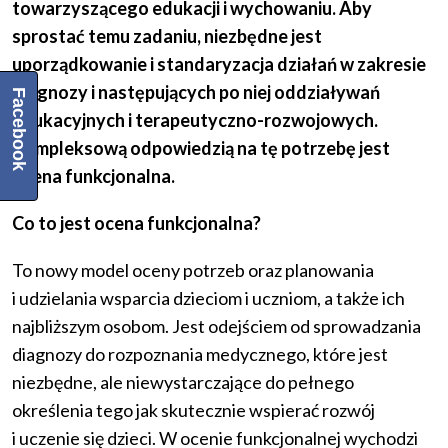
towarzyszącego edukacji i wychowaniu. Aby
sprostać temu zadaniu, niezbędne jest
uporządkowanie i standaryzacja działań w zakresie
diagnozy i następujących po niej oddziaływań
Facebook
edukacyjnych i terapeutyczno-rozwojowych.
Kompleksową odpowiedzią na tę potrzebę jest
ocena funkcjonalna.
Co to jest ocena funkcjonalna
?
To nowy model oceny potrzeb oraz planowania
i udzielania wsparcia dzieciom i uczniom, a także ich
najbliższym osobom. Jest odejściem od sprowadzania
diagnozy do rozpoznania medycznego, które jest
niezbędne, ale niewystarczające do pełnego
określenia tego jak skutecznie wspierać rozwój
i uczenie się dzieci. W ocenie funkcjonalnej wychodzi