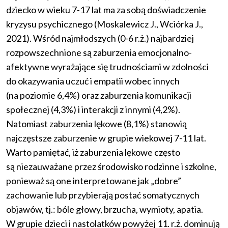
dziecko w wieku 7-17 lat ma za sobą doświadczenie
kryzysu psychicznego (Moskalewicz J., Wciórka J.,
2021). Wśród najmłodszych (0-6 r.ż.) najbardziej
rozpowszechnione są zaburzenia emocjonalno-
afektywne wyrażające się trudnościami w zdolności
do okazywania uczuć i empatii wobec innych
(na poziomie 6,4%) oraz zaburzenia komunikacji
społecznej (4,3%) i interakcji z innymi (4,2%).
Natomiast zaburzenia lękowe (8,1%) stanowią
najczęstsze zaburzenie w grupie wiekowej 7-11 lat.
Warto pamiętać, iż zaburzenia lękowe często
są niezauważane przez środowisko rodzinne i szkolne,
ponieważ są one interpretowane jak „dobre”
zachowanie lub przybierają postać somatycznych
objawów, tj.: bóle głowy, brzucha, wymioty, apatia.
W grupie dzieci i nastolatków powyżej 11. r.ż. dominują