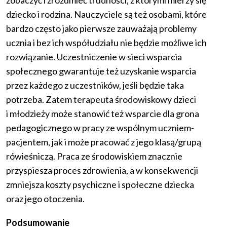
dziecko i rodzina. Nauczyciele są też osobami, które
bardzo często jako pierwsze zauważają problemy
ucznia i bez ich współudziału nie będzie możliwe ich
rozwiązanie. Uczestniczenie w sieci wsparcia
społecznego gwarantuje też uzyskanie wsparcia
przez każdego z uczestników, jeśli będzie taka
potrzeba. Zatem terapeuta środowiskowy dzieci
i młodzieży może stanowić też wsparcie dla grona
pedagogicznego w pracy ze wspólnym uczniem-
pacjentem, jak i może pracować z jego klasą/grupą
rówieśniczą. Praca ze środowiskiem znacznie
przyspiesza proces zdrowienia, a w konsekwencji
zmniejsza koszty psychiczne i społeczne dziecka
oraz jego otoczenia.
Podsumowanie