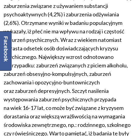
zaburzenia związane z używaniem substancji
psychoaktywnych (4,2%) i zaburzenia odżywiania
(2,6%). Otrzymane wyniki w badaniu populacyjnym
wykazały, iż płeć nie ma wpływu na rodzaj i częstość
Facebook
zaburzeń psychicznych. Wraz z wiekiem natomiast
wzrasta odsetek osób doświadczających kryzysu
psychicznego. Największy wzrost odnotowano
w przypadku: zaburzeń związanych z piciem alkoholu,
zaburzeń obsesyjno-kompulsyjnych, zaburzeń
zachowania i opozycyjno-buntowniczych
oraz zaburzeń depresyjnych. Szczyt nasilenia
występowania zaburzeń psychicznych przypada
na wiek 16-17 lat, co może być związane z kryzysem
dorastania oraz większą wrażliwością na wymagania
środowiska zewnętrznego, np.: rodzinnego, szkolnego
czy rówieśniczego. Warto pamiętać, iż badania te były