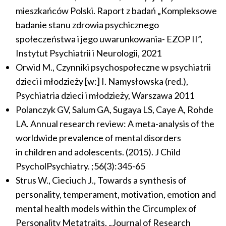
mieszkańców Polski. Raport z badań „Kompleksowe
badanie stanu zdrowia psychicznego
społeczeństwa i jego uwarunkowania- EZOP II”,
Instytut Psychiatrii i Neurologii, 2021
Orwid M., Czynniki psychospołeczne w psychiatrii
dzieci i młodzieży [w:] I. Namysłowska (red.),
Psychiatria dzieci i młodzieży, Warszawa 2011
Polanczyk GV, Salum GA, Sugaya LS, Caye A, Rohde
LA. Annual research review: A meta-analysis of the
worldwide prevalence of mental disorders
in children and adolescents. (2015). J Child
PsycholPsychiatry. ;56(3):345-65
Strus W., Cieciuch J., Towards a synthesis of
personality, temperament, motivation, emotion and
mental health models within the Circumplex of
Personality Metatraits, „Journal of Research