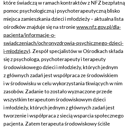
które świadczą w ramach kontraktów z NFZ bezpłatną
pomoc psychologiczną i psychoterapeutyczną blisko
miejsca zamieszkania dzieci i młodzieży – aktualna lista
ośrodków znajduje się na stronie
www.nfz.gov.pl/dla-
pacjenta/informacje-o-
swiadczeniach/ochronyzdrowia-psychicznego-dzieci-
i-mlodziezy
). Zespół specjalistów w Ośrodkach składa
się z psychologa, psychoterapeuty i terapeuty
środowiskowego dzieci i młodzieży, których jednym
z głównych zadań jest współpraca ze środowiskiem
i w środowisku w celu wykorzystania tkwiących w nim
zasobów. Zadanie to zostało wyznaczone przede
wszystkim terapeutom środowiskowym dzieci
i młodzieży, których jednym z głównych zadań jest
tworzenie i współpraca z siecią wsparcia społecznego
pacjenta. Zatem terapeuta środowiskowy ściśle