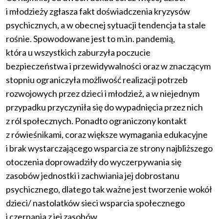
i młodzieży zgłasza fakt doświadczenia kryzysów
psychicznych, a w obecnej sytuacji tendencja ta stale
rośnie. Spowodowane jest to m.in. pandemią,
która u wszystkich zaburzyła poczucie
bezpieczeństwa i przewidywalności oraz w znaczącym
stopniu ograniczyła możliwość realizacji potrzeb
rozwojowych przez dzieci i młodzież, a w niejednym
przypadku przyczyniła się do wypadnięcia przez nich
z ról społecznych. Ponadto ograniczony kontakt
z rówieśnikami, coraz większe wymagania edukacyjne
i brak wystarczającego wsparcia ze strony najbliższego
otoczenia doprowadziły do wyczerpywania się
zasobów jednostki i zachwiania jej dobrostanu
psychicznego, dlatego tak ważne jest tworzenie wokół
dzieci/ nastolatków sieci wsparcia społecznego
i czerpania z jej zasobów.