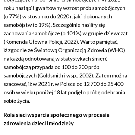
roku nastąpił gwałtowny wzrost prób samobójczych
(o 77%) w stosunku do 2020 r. jak i dokonanych
samobójstw (o 19%). Szczególnie nasiliły się
zachowania samobójcze (o 101%) w grupie dziewcząt
(Komenda Głowna Policji, 2022). Warto pamiętać,
iż zgodnie ze Światową Organizacją Zdrowia (WHO)
na każdą odnotowaną w statystykach śmierć
samobójczą przypada od 100 do 200 prób
samobójczych (Goldsmith i wsp., 2002). Zatem można
szacować, iż w 2021 r. w Polsce od 12 700 do 25 400
osób w wieku poniżej 18 lat podjęło próbę odebrania
sobie życia.
Rola sieci wsparcia społecznego w procesie
zdrowienia dzieci i młodzieży