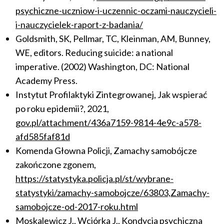
psychiczne-uczniow-i-uczennic-oczami-nauczycieli-
i-nauczycielek-raport-z-badania/
Goldsmith, SK, Pellmar, TC, Kleinman, AM, Bunney,
WE, editors. Reducing suicide: a national
imperative. (2002) Washington, DC: National
Academy Press.
Instytut Profilaktyki Zintegrowanej, Jak wspierać
po roku epidemii?, 2021,
gov.pl/attachment/436a7159-9814-4e9c-a578-
afd585faf81d
Komenda Głowna Policji, Zamachy samobójcze
zakończone zgonem,
https://statystyka.policja.pl/st/wybrane-
statystyki/zamachy-samobojcze/63803,Zamachy-
samobojcze-od-2017-roku.html
Moskalewicz J., Wciórka J., Kondycja psychiczna