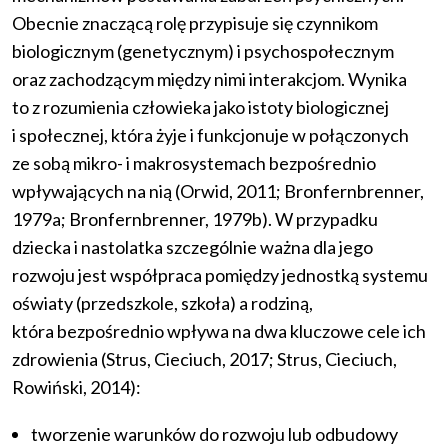
Obecnie znaczącą rolę przypisuje się czynnikom
biologicznym (genetycznym) i psychospołecznym
oraz zachodzącym między nimi interakcjom. Wynika
to z rozumienia człowieka jako istoty biologicznej
i społecznej, która żyje i funkcjonuje w połączonych
ze sobą mikro- i makrosystemach bezpośrednio
wpływających na nią (Orwid, 2011; Bronfernbrenner,
1979a; Bronfernbrenner, 1979b). W przypadku
dziecka i nastolatka szczególnie ważna dla jego
rozwoju jest współpraca pomiędzy jednostką systemu
oświaty (przedszkole, szkoła) a rodziną,
która bezpośrednio wpływa na dwa kluczowe cele ich
zdrowienia (Strus, Cieciuch, 2017; Strus, Cieciuch,
Rowiński, 2014):
tworzenie warunków do rozwoju lub odbudowy