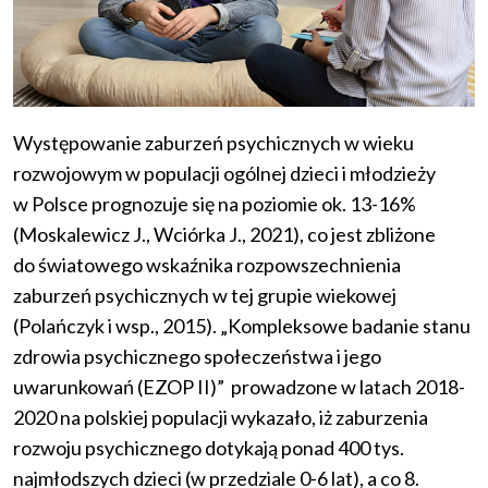
Występowanie zaburzeń psychicznych w wieku
rozwojowym w populacji ogólnej dzieci i młodzieży
w Polsce prognozuje się na poziomie ok. 13-16%
(Moskalewicz J., Wciórka J., 2021), co jest zbliżone
do światowego wskaźnika rozpowszechnienia
zaburzeń psychicznych w tej grupie wiekowej
(Polańczyk i wsp., 2015). „Kompleksowe badanie stanu
zdrowia psychicznego społeczeństwa i jego
uwarunkowań (EZOP II)” prowadzone w latach 2018-
2020 na polskiej populacji wykazało, iż zaburzenia
rozwoju psychicznego dotykają ponad 400 tys.
najmłodszych dzieci (w przedziale 0-6 lat), a co 8.