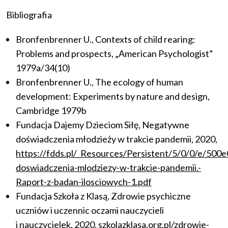
Bibliografia
Bronfenbrenner U., Contexts of child rearing:
Problems and prospects, „American Psychologist”
1979a/34(10)
Bronfenbrenner U., The ecology of human
development: Experiments by nature and design,
Cambridge 1979b
Fundacja Dajemy Dzieciom Siłę, Negatywne
doświadczenia młodzieży w trakcie pandemii, 2020,
https://fdds.pl/_Resources/Persistent/5/0/0/e/
doswiadczenia-mlodziezy-w-trakcie-pandemii.-
Raport-z-badan-ilosciowych-1.pdf
Fundacja Szkoła z Klasą, Zdrowie psychiczne
uczniów i uczennic oczami nauczycieli
i nauczycielek, 2020,
szkolazklasa.org.pl/zdrowie-