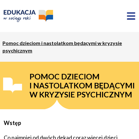
Pomoc dzieciom i nastolatkom będącymi w kryzysie
psychicznym
POMOC DZIECIOM
I NASTOLATKOM BĘDĄCYMI
W KRYZYSIE PSYCHICZNYM
Wstęp
Co najmniej od dwóch dekad coraz więcej dzieci