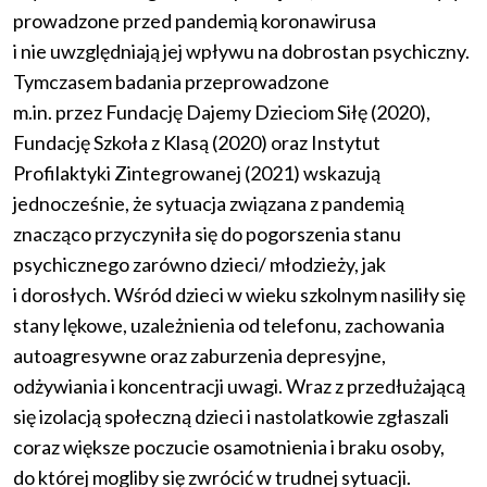
prowadzone przed pandemią koronawirusa
i nie uwzględniają jej wpływu na dobrostan psychiczny.
Tymczasem badania przeprowadzone
m.in. przez Fundację Dajemy Dzieciom Siłę (2020),
Fundację Szkoła z Klasą (2020) oraz Instytut
Profilaktyki Zintegrowanej (2021) wskazują
jednocześnie, że sytuacja związana z pandemią
znacząco przyczyniła się do pogorszenia stanu
psychicznego zarówno dzieci/ młodzieży, jak
i dorosłych. Wśród dzieci w wieku szkolnym nasiliły się
stany lękowe, uzależnienia od telefonu, zachowania
autoagresywne oraz zaburzenia depresyjne,
odżywiania i koncentracji uwagi. Wraz z przedłużającą
się izolacją społeczną dzieci i nastolatkowie zgłaszali
coraz większe poczucie osamotnienia i braku osoby,
do której mogliby się zwrócić w trudnej sytuacji.