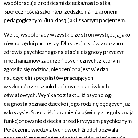
współpracuje z rodzicami dziecka/nastolatka,
społecznością szkolną/przedszkolną – z gronem
pedagogicznym i/lub klasą, jak i z samym pacjentem.
We tej współpracy wszystkie ze stron występują jako
równorzędni partnerzy. Dla specjalistów z obszaru
zdrowia psychicznego na etapie diagnozy przyczyn
i mechanizmów zaburzeń psychicznych, z którymi
zgłosiła się rodzina, nieoceniona jest wiedza
nauczycieli i specjalistów pracujących
w szkole/przedszkolu lub innych placówkach
oświatowych. Wynika to z faktu, iż psycholog-
diagnosta poznaje dziecko i jego rodzinę będących już
w kryzysie. Specjaliści z ramienia oświaty z reguły znają
funkcjonowanie dziecka przed kryzysem psychicznym.
Połączenie wiedzy z tych dwóch źródeł pozwala
zobaczyć i zrozumieć trudności, z którymi mierzy się