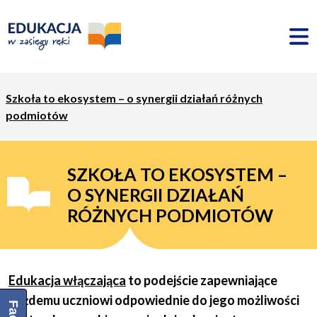
Szkoła to ekosystem – o synergii działań różnych
podmiotów
SZKOŁA TO EKOSYSTEM –
O SYNERGII DZIAŁAŃ
RÓŻNYCH PODMIOTÓW
Edukacja włączająca
to podejście zapewniające
każdemu uczniowi odpowiednie do jego możliwości