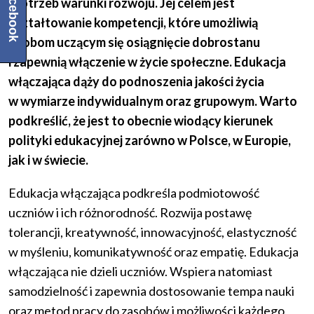
Facebook
i potrzeb warunki rozwoju. Jej celem jest
kształtowanie kompetencji, które umożliwią
osobom uczącym się osiągnięcie dobrostanu
i zapewnią włączenie w życie społeczne. Edukacja
włączająca dąży do podnoszenia jakości życia
w wymiarze indywidualnym oraz grupowym. Warto
podkreślić, że jest to obecnie wiodący kierunek
polityki edukacyjnej zarówno w Polsce, w Europie,
jak i w świecie.
Edukacja włączająca podkreśla podmiotowość
uczniów i ich różnorodność. Rozwija postawę
tolerancji, kreatywność, innowacyjność, elastyczność
w myśleniu, komunikatywność oraz empatię. Edukacja
włączająca nie dzieli uczniów. Wspiera natomiast
samodzielność i zapewnia dostosowanie tempa nauki
oraz metod pracy do zasobów i możliwości każdego